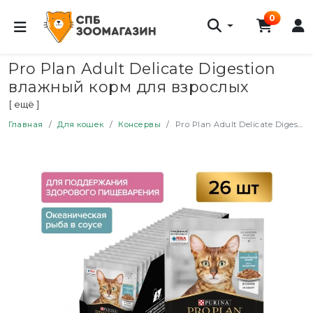
0
Pro Plan Adult Delicate Digestion
влажный корм для взрослых
кошек с чувствительным
[ ещё ]
пищеварением, с океанической
Главная
Для кошек
Консервы
Pro Plan Adult Delicate Digestion влажный корм для взрослых кошек с чувствительным пищеварением, с океанической рыбой в соусе - 85 г x 26 шт
рыбой в соусе - 85 г x 26 шт