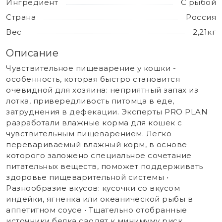
Ингредиент
С рыбой
Страна
Россия
Вес
2,21кг
Описание
Чувствительное пищеварение у кошки -
особенность, которая быстро становится
очевидной для хозяина: неприятный запах из
лотка, привередливость питомца в еде,
затруднения в дефекации. Эксперты PRO PLAN
разработали влажные корма для кошек с
чувствительным пищеварением. Легко
перевариваемый влажный корм, в основе
которого заложено специальное сочетание
питательных веществ, поможет поддерживать
здоровье пищеварительной системы •
Разнообразие вкусов: кусочки со вкусом
индейки, ягненка или океанической рыбы в
аппетитном соусе • Тщательно отобранные
источники белка сводят к минимуму риск