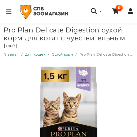
0
Pro Plan Delicate Digestion сухой
корм для котят с чувствительным
пищеварением, с индейкой - 1,5 кг
[ ещё ]
Главная
Для кошек
Сухой корм
Pro Plan Delicate Digestion сухой корм для котят с чувствительным пищеварением, с индейкой - 1,5 кг