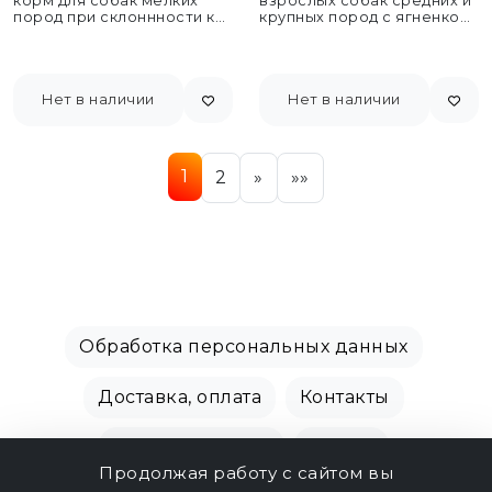
корм для собак мелких
взрослых собак средних и
пород при склоннности к
крупных пород с ягненком
набору веса...
и...
Нет в наличии
Нет в наличии
1
2
»
»»
Обработка персональных данных
Доставка, оплата
Контакты
Производители
Акции
Продолжая работу с сайтом вы