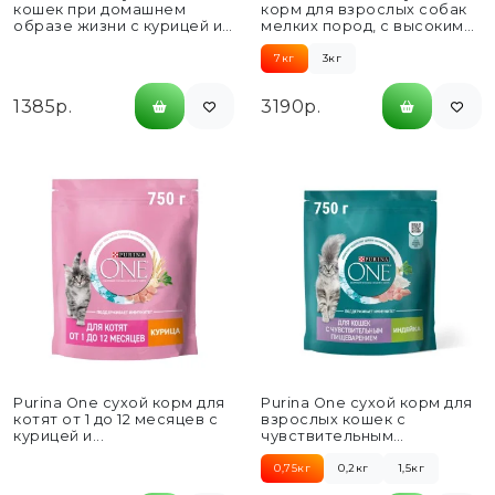
кошек при домашнем
корм для взрослых собак
образе жизни с курицей и
мелких пород, с высоким
морковью -...
содержанием говядины...
7кг
3кг
1385р.
3190р.
Purina One сухой корм для
Purina One сухой корм для
котят от 1 до 12 месяцев с
взрослых кошек с
курицей и...
чувствительным
пищеварением с индейкой
и рисом...
0,75кг
0,2кг
1,5кг