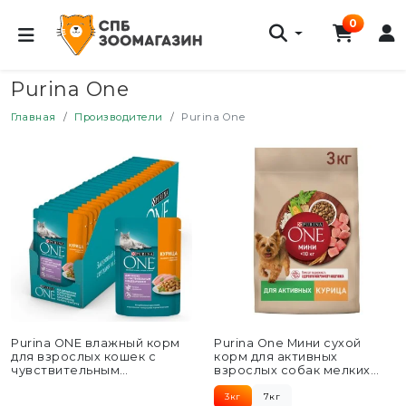
0
Purina One
Главная
Производители
Purina One
Purina ONE влажный корм
Purina One Мини сухой
для взрослых кошек с
корм для активных
чувствительным
взрослых собак мелких
пищеварением с курицей и
пород, с высоким
морковью...
содержанием...
3кг
7кг