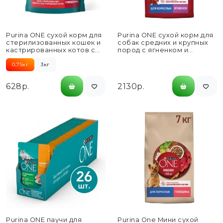
Purina ONE сухой корм для
Purina ONE сухой корм для
стерилизованных кошек и
собак средних и крупных
кастрированных котов с
пород с ягненком и
говядиной и пшеницей...
рисом...
0,75кг
3кг
628р.
2130р.
Purina ONE паучи для
Purina One Мини сухой