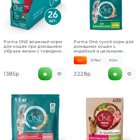
Purina ONE влажный корм
Purina One сухой корм для
для кошек при домашнем
домашних кошек с
образе жизни с говядиной
индейкой и цельными
и морковью,...
злаками - 3...
3кг
0,75кг
0,2кг
1385р.
2228р.