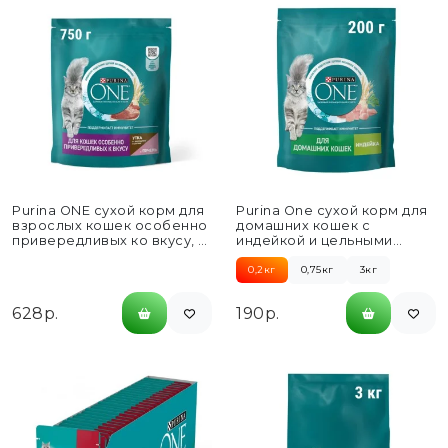
Purina ONE сухой корм для
Purina One сухой корм для
взрослых кошек особенно
домашних кошек с
привередливых ко вкусу, с
индейкой и цельными
уткой и...
злаками - 200...
0,2кг
0,75кг
3кг
628р.
190р.