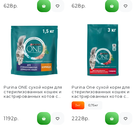
628р.
628р.
Purina ONE сухой корм для
Purina One сухой корм для
стерилизованных кошек и
стерилизованных кошек и
кастрированных котов с
кастрированных котов с
курицей и цельными...
говядиной и пшеницей...
3кг
0,75кг
1192р.
2228р.