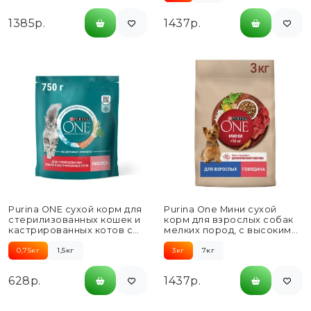
1385р.
1437р.
Purina ONE сухой корм для
Purina One Мини сухой
стерилизованных кошек и
корм для взрослых собак
кастрированных котов с
мелких пород, с высоким
лососем и пшеницей...
содержанием говядины...
0,75кг
1,5кг
3кг
7кг
628р.
1437р.