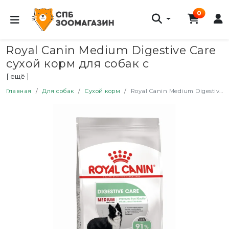
0
Royal Canin Medium Digestive Care
сухой корм для собак с
чувствительной пищеварительной
[ ещё ]
системой - 12 кг
Главная
Для собак
Сухой корм
Royal Canin Medium Digestive Care сухой корм для собак с чувствительной пищеварительной системой - 12 кг