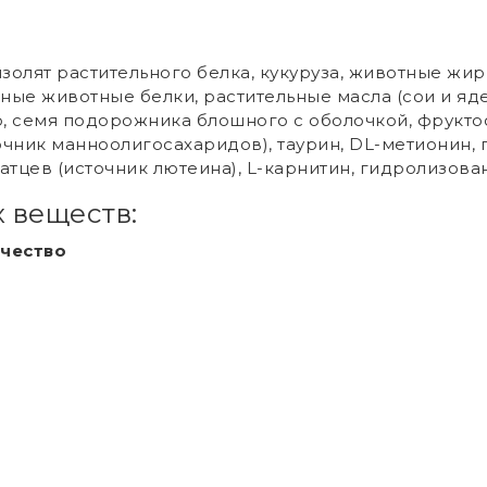
изолят растительного белка, кукуруза, животные жи
ые животные белки, растительные масла (сои и яде
р, семя подорожника блошного с оболочкой, фрукто
очник манноолигосахаридов), таурин, DL-метионин
хатцев (источник лютеина), L-карнитин, гидролизов
 веществ:
чество