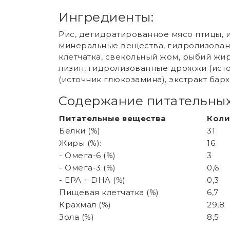
Ингредиенты:
Рис, дегидратированное мясо птицы, 
минеральные вещества, гидролизованн
клетчатка, свекольный жом, рыбий жи
лизин, гидролизованные дрожжи (ист
(источник глюкозамина), экстракт бар
Содержание питательных
Питательные вещества
Коли
Белки (%)
31
Жиры (%):
16
- Омега-6 (%)
3
- Омега-3 (%)
0,6
- EPA + DHA (%)
0,3
Пищевая клетчатка (%)
6,7
Крахмал (%)
29,8
Зола (%)
8,5