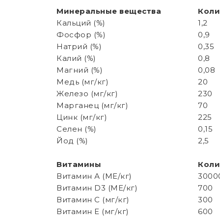
Минеральные вещества
Коли
Кальций (%)
1,2
Фосфор (%)
0,9
Натрий (%)
0,35
Калий (%)
0,8
Магний (%)
0,08
Медь (мг/кг)
20
Железо (мг/кг)
230
Марганец (мг/кг)
70
Цинк (мг/кг)
225
Селен (%)
0,15
Йод (%)
2,5
Витамины
Коли
Витамин А (МЕ/кг)
3000
Витамин D3 (МЕ/кг)
700
Витамин С (мг/кг)
300
Витамин Е (мг/кг)
600