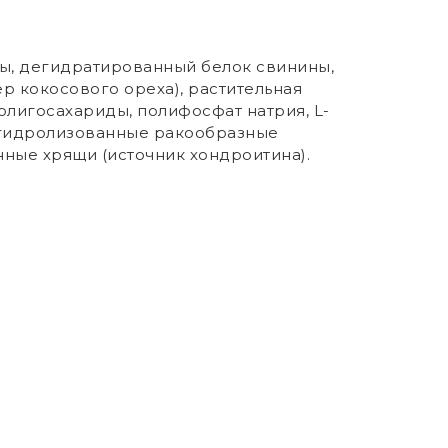
ры, дегидратированный белок свинины,
р кокосового ореха), растительная
олигосахариды, полифосфат натрия, L-
, гидролизованные ракообразные
анные хрящи (источник хондроитина).