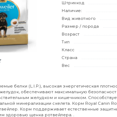
Штрихкод
Наличие:
Вид животного
Размер / порода
Возраст
Тип
Класс
Страна
Вес
ые белки (L.I.P.), высокая энергетическая плотност
 желудок, обеспечивают максимальную безопасност
увствительным желудком и кишечником. Способству
альной минерализации скелета. Корм Royal Canin R
твейлер. Корм поддерживает естественные защитн
м здоровью щенка ротвейлера. .