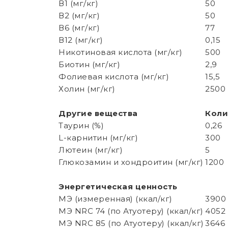
В1 (мг/кг)
50
В2 (мг/кг)
50
В6 (мг/кг)
77
В12 (мг/кг)
0,15
Никотиновая кислота (мг/кг)
500
Биотин (мг/кг)
2,9
Фолиевая кислота (мг/кг)
15,5
Холин (мг/кг)
2500
Другие вещества
Коли
Таурин (%)
0,26
L-карнитин (мг/кг)
300
Лютеин (мг/кг)
5
Глюкозамин и хондроитин (мг/кг)
1200
Энергетическая ценность
МЭ (измеренная) (ккал/кг)
3900
МЭ NRC 74 (по Атуотеру) (ккал/кг)
4052
МЭ NRC 85 (по Атуотеру) (ккал/кг)
3646