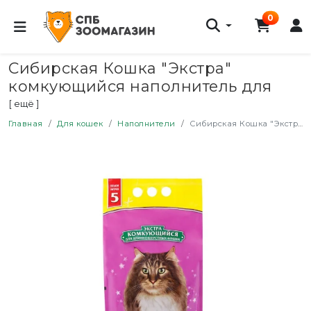
0
Сибирская Кошка "Экстра"
комкующийся наполнитель для
длинношерстных кошек - 5 л (5 кг)
[ ещё ]
Главная
Для кошек
Наполнители
Сибирская Кошка "Экстра" комкующийся наполнитель для длинношерстных кошек - 5 л (5 кг)