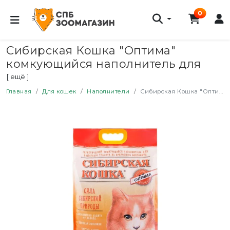
0
Сибирская Кошка "Оптима"
комкующийся наполнитель для
кошачьего туалета - 10 л (8 кг)
[ ещё ]
Главная
Для кошек
Наполнители
Сибирская Кошка "Оптима" комкующийся наполнитель для кошачьего туалета - 10 л (8 кг)