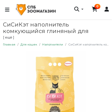
0
СиСиКэт наполнитель
комкующийся глиняный для
туалета кошек, традиционный - 8,5
[ ещё ]
л (4,5 кг)
Главная
Для кошек
Наполнители
СиСиКэт наполнитель комкующийся глиняный для туалета кошек, традиционный - 8,5 л (4,5 кг)