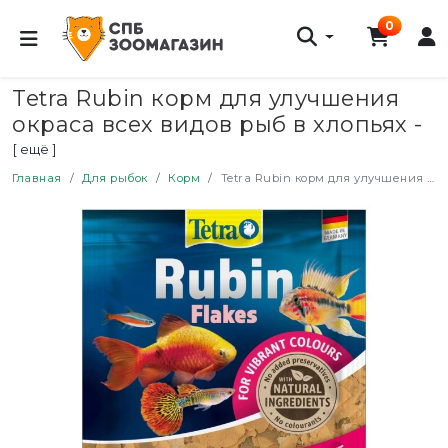
0
Tetra Rubin корм для улучшения
окраса всех видов рыб в хлопьях -
12 г (саше)
[ ещё ]
Главная
Для рыбок
Корм
Tetra Rubin корм для улучшения окраса всех видов рыб в хлопьях - 12 г (саше)