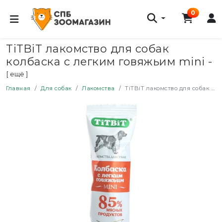
0
TiTBiT лакомство для собак
колбаска с легким говяжьим mini -
1 шт
[ ещё ]
Главная
Для собак
Лакомства
TiTBiT лакомство для собак колбаска с легким говяжьим mini - 1 шт