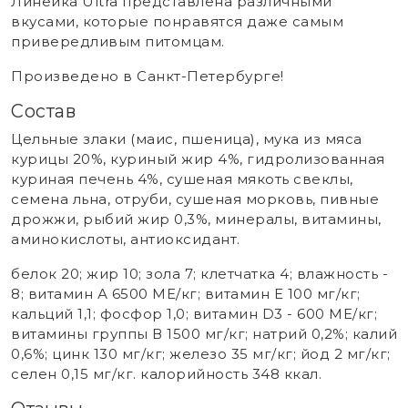
Линейка Ultra представлена различными
вкусами, которые понравятся даже самым
привередливым питомцам.
Произведено в Санкт-Петербурге!
Состав
Цельные злаки (маис, пшеница), мука из мяса
курицы 20%, куриный жир 4%, гидролизованная
куриная печень 4%, сушеная мякоть свеклы,
семена льна, отруби, сушеная морковь, пивные
дрожжи, рыбий жир 0,3%, минералы, витамины,
аминокислоты, антиоксидант.
белок 20; жир 10; зола 7; клетчатка 4; влажность -
8; витамин А 6500 МЕ/кг; витамин Е 100 мг/кг;
кальций 1,1; фосфор 1,0; витамин D3 - 600 МЕ/кг;
витамины группы В 1500 мг/кг; натрий 0,2%; калий
0,6%; цинк 130 мг/кг; железо 35 мг/кг; йод 2 мг/кг;
селен 0,15 мг/кг. калорийность 348 ккал.