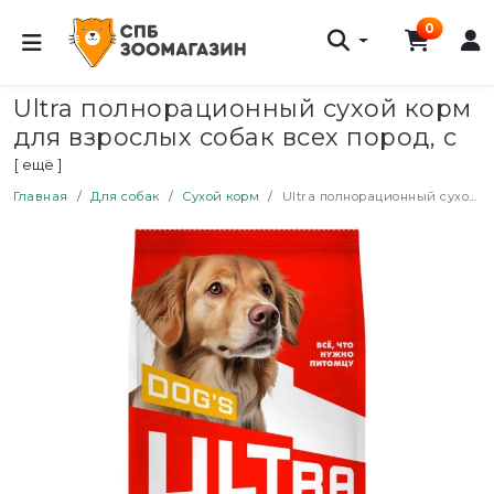
0
Ultra полнорационный сухой корм
для взроcлых собак всех пород, с
курицей - 600 г
[ ещё ]
Главная
Для собак
Сухой корм
Ultra полнорационный сухой корм для взроcлых собак всех пород, с курицей - 600 г