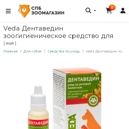
0
Veda Дентаведин
зоогигиеническое средство для
ухода за ротовой полостью для
[ ещё ]
собак и кошек, 15 г
Главная
Для собак
Средства по уходу
Veda Дентаведин зоогигиеническое средство для ухода за ротовой полостью для собак и кошек, 15 г