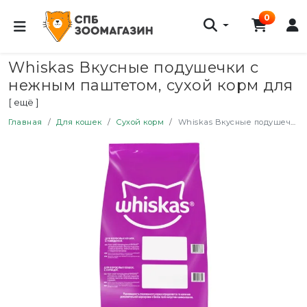
0
Whiskas Вкусные подушечки с
нежным паштетом, сухой корм для
взрослых кошек, Аппетитный обед
[ ещё ]
с говядиной - 13,8 кг
Главная
Для кошек
Сухой корм
Whiskas Вкусные подушечки с нежным паштетом, сухой корм для взрослых кошек, Аппетитный обед с говядиной - 13,8 кг