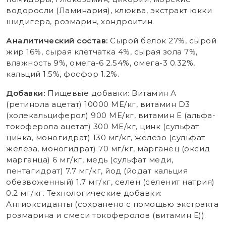
водоросли (Ламинария), клюква, экстракт юкки
шидигера, розмарин, хондроитин.
Аналитический состав:
Сырой белок 27%, сырой
жир 16%, сырая клетчатка 4%, сырая зола 7%,
влажность 9%, омега-6 2.54%, омега-3 0.32%,
кальций 1.5%, фосфор 1.2%.
Добавки:
Пищевые добавки: Витамин А
(ретинола ацетат) 10000 МЕ/кг, витамин D3
(холекальциферол) 900 МЕ/кг, витамин Е (альфа-
токоферола ацетат) 300 МЕ/кг, цинк (сульфат
цинка, моногидрат) 130 мг/кг, железо (сульфат
железа, моногидрат) 70 мг/кг, марганец (оксид
марганца) 6 мг/кг, медь (сульфат меди,
пентагидрат) 7.7 мг/кг, йод (йодат кальция
обезвоженный) 1.7 мг/кг, селен (селенит натрия)
0.2 мг/кг. Технологические добавки:
Антиоксиданты (сохранено с помощью экстракта
розмарина и смеси токоферолов (витамин Е)).