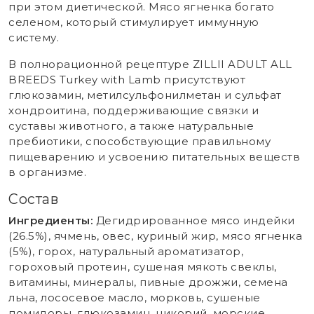
при этом диетической. Мясо ягненка богато
селеном, который стимулирует иммунную
систему.
В полнорационной рецептуре ZILLII ADULT ALL
BREEDS Turkey with Lamb присутствуют
глюкозамин, метилсульфонилметан и сульфат
хондроитина, поддерживающие связки и
суставы животного, а также натуральные
пребиотики, способствующие правильному
пищеварению и усвоению питательных веществ
в организме.
Состав
Ингредиенты:
Дегидрированное мясо индейки
(26.5%), ячмень, овес, куриный жир, мясо ягненка
(5%), горох, натуральный ароматизатор,
гороховый протеин, сушеная мякоть свеклы,
витамины, минералы, пивные дрожжи, семена
льна, лососевое масло, морковь, сушеные
помидоры, глюкозамин, цикорий, морские