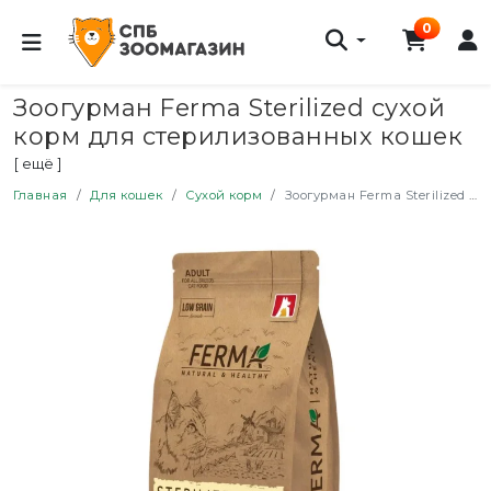
0
Зоогурман Ferma Sterilized сухой
корм для стерилизованных кошек
и кастрированных котов, с
[ ещё ]
телятиной и индейкой - 1,5 кг
Главная
Для кошек
Сухой корм
Зоогурман Ferma Sterilized сухой корм для стерилизованных кошек и кастрированных котов, с телятиной и индейкой - 1,5 кг