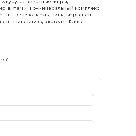
кукуруза, животные жиры,
жир, витаминно-минеральный комплекс
ементы: железо, медь, цинк, марганец,
 плоды шиповника, экстракт Юкка
свой