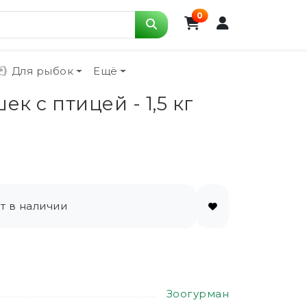
0
Для рыбок
Ещё
к с птицей - 1,5 кг
т в наличии
Зоогурман