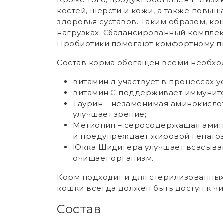
костей, шерсти и кожи, а также повы
здоровья суставов. Таким образом, к
нагрузках. Сбалансированный компле
Пробиотики помогают комфортному пи
Состав корма обогащён всеми необх
витамин д участвует в процессах у
витамин С поддерживает иммуните
Таурин – незаменимая аминокислот
улучшает зрение;
Метионин – серосодержащая амино
и предупреждает жировой гепатоз
Юкка Шидигера улучшает всасыван
очищает организм.
Корм подходит и для стерилизованных 
кошки всегда должен быть доступ к чи
Состав