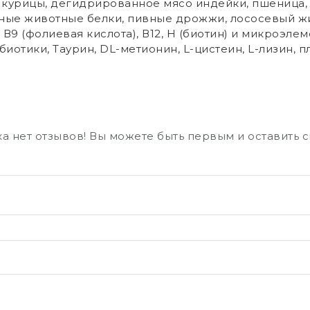
курицы, дегидрированное мясо индейки, пшеница, 
анные животные белки, пивные дрожжи, лососевый 
, В6, В9 (фолиевая кислота), В12, Н (биотин) и микроэл
робиотики, Таурин, DL-метионин, L-цистеин, L-лизин,
а нет отзывов! Вы можете быть первым и оставить 