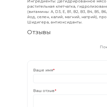
Ингредиенты: Дегидрированное мясо 
растительная клетчатка, гидролизов
(витамины: А, D3, Е, В1, В2, В3, В4, В5
йод, селен, калий, магний, натрий), п
Шидигера, антиоксиданты.
Отзывы
Пок
Ваше имя
*
Ваш отзыв
*