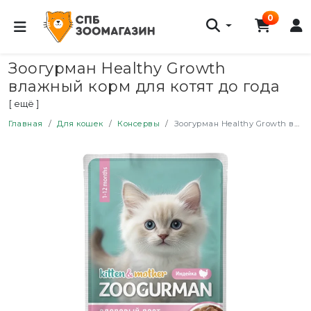
0
Зоогурман Healthy Growth
влажный корм для котят до года
для здорового роста с индейкой в
[ ещё ]
соусе, в паучах - 85 г х 30 шт
Главная
Для кошек
Консервы
Зоогурман Healthy Growth влажный корм для котят до года для здорового роста с индейкой в соусе, в паучах - 85 г х 30 шт