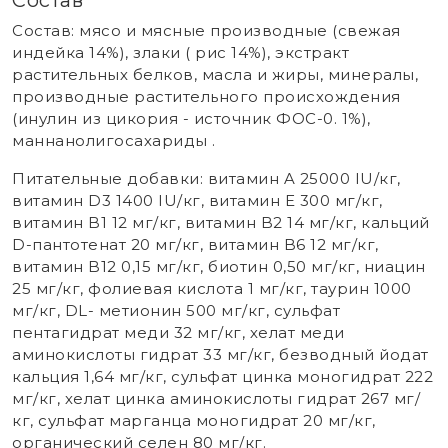
Состав: мясо и мясные производные (свежая
индейка 14%), злаки ( рис 14%), экстракт
растительных белков, масла и жиры, минералы,
производные растительного происхождения
(инулин из цикория - источник ФОС-0. 1%),
маннанолигосахариды .
Питательные добавки: витамин A 25000 IU/кг,
витамин D3 1400 IU/кг, витамин E 300 мг/кг,
витамин B1 12 мг/кг, витамин B2 14 мг/кг, кальций
D-пантотенат 20 мг/кг, витамин B6 12 мг/кг,
витамин B12 0,15 мг/кг, биотин 0,50 мг/кг, ниацин
25 мг/кг, фолиевая кислота 1 мг/кг, таурин 1000
мг/кг, DL- метионин 500 мг/кг, сульфат
пентагидрат меди 32 мг/кг, хелат меди
аминокислоты гидрат 33 мг/кг, безводный йодат
кальция 1,64 мг/кг, сульфат цинка моногидрат 222
мг/кг, хелат цинка аминокислоты гидрат 267 мг/
кг, сульфат марганца моногидрат 20 мг/кг,
органический селен 80 мг/кг.