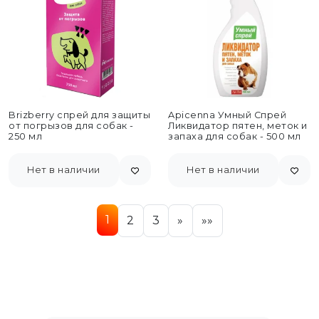
Brizberry спрей для защиты
Apicenna Умный Спрей
от погрызов для собак -
Ликвидатор пятен, меток и
250 мл
запаха для собак - 500 мл
Нет в наличии
Нет в наличии
1
2
3
»
»»