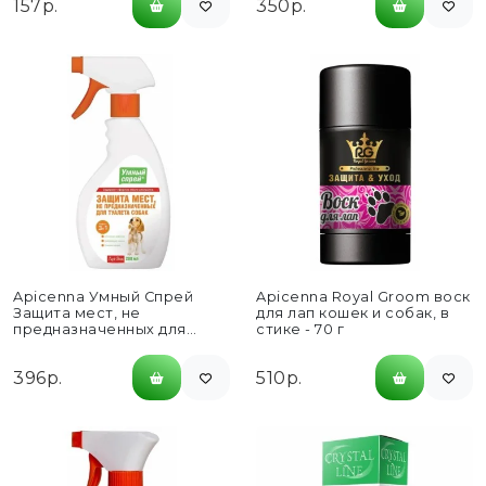
157р.
350р.
этиологии у птиц и
сельскохозяйственных...
Apicenna Умный Спрей
Apicenna Royal Groom воск
Защита мест, не
для лап кошек и собак, в
предназначенных для
стике - 70 г
туалета собак - 200 мл
396р.
510р.