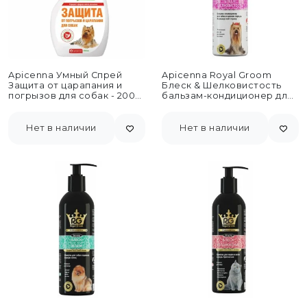
Apicenna Умный Спрей
Apicenna Royal Groom
Защита от царапания и
Блеск & Шелковистость
погрызов для собак - 200
бальзам-кондиционер для
мл
собак породы
йоркширский терьер -
200...
Нет в наличии
Нет в наличии