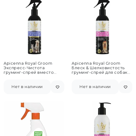
Apicenna Royal Groom
Apicenna Royal Groom
Экспресс-Чистота
Блеск & Шелковистость
груминг-спрей вместо
груминг-спрей для собак
шампуня для животных -
породы йоркширский
200 мл
терьер - 200...
Нет в наличии
Нет в наличии