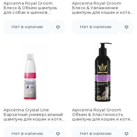
Apicenna Royal Groom
Apicenna Royal Groom
Блеск & Объем шампунь
Блеск & Увлажнение
для собак и щенков
шампунь для кошек и котят
породы шпиц -...
британской породы -...
Нет в наличии
Нет в наличии
Apicenna Crystal Line
Apicenna Royal Groom
Бархатный универсальный
Объем & Эластичность
шампунь для кошек и котят
шампунь для кошек и котят
- 200 мл
породы мейн-кун, 200...
Нет в наличии
Нет в наличии