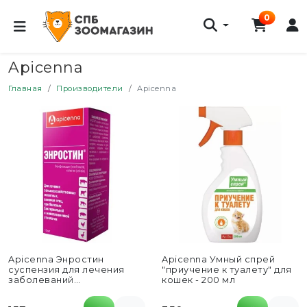
0
Apicenna
Главная
Производители
Apicenna
Apicenna Энростин
Apicenna Умный спрей
суспензия для лечения
"приучение к туалету" для
заболеваний
кошек - 200 мл
бактериальной и
микоплазменной