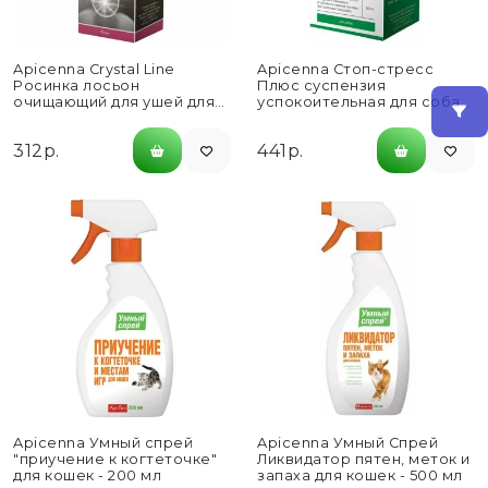
Apicenna Crystal Line
Apicenna Стоп-стресс
Росинка лосьон
Плюс суспензия
очищающий для ушей для
успокоительная для собак
кошек и собак - 30...
- 50 мл
312р.
441р.
Apicenna Умный спрей
Apicenna Умный Спрей
"приучение к когтеточке"
Ликвидатор пятен, меток и
для кошек - 200 мл
запаха для кошек - 500 мл