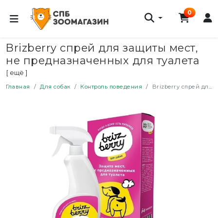
0
Brizberry спрей для защиты мест,
не предназначенных для туалета
собак - 250 мл
[ ещё ]
Главная
Для собак
Контроль поведения
Brizberry спрей для защиты мест, не предназначенных для туалета собак - 250 мл