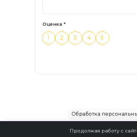
Оценка *
1
2
3
4
5
Обработка персональн
Продолжая работу с сай