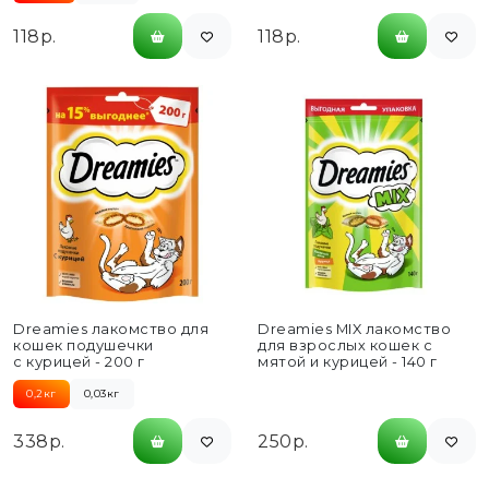
118р.
118р.
Dreamies лакомство для
Dreamies MIX лакомство
кошек подушечки
для взрослых кошек с
с курицей - 200 г
мятой и курицей - 140 г
0,2кг
0,03кг
338р.
250р.