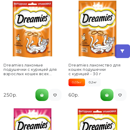
Dreamies лакомые
Dreamies лакомство для
подушечки с курицей для
кошек подушечки
взрослых кошек всех
с курицей - 30 г
пород - 140 г
0,03кг
0,2кг
250р.
60р.