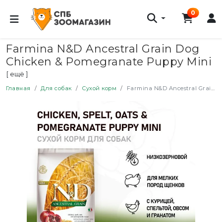
0
Farmina N&D Ancestral Grain Dog
Chicken & Pomegranate Puppy Mini
сухой низкозерновой корм для
[ ещё ]
щенков мелких пород с курицей и
Главная
Для собак
Сухой корм
Farmina N&D Ancestral Grain Dog Chicken & Pomegranate Puppy Mini сухой низкозерновой корм для щенков мелких пород с курицей и гранатом - 7 кг
гранатом - 7 кг