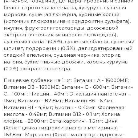
(ягненок, говядина), дегидратированный свиной
белок, гороховая клетчатка, кукуруза, сушеная
морковь, сушеная люцерна, куриные хрящи
(источник глюкозамина и хондроитин сульфата),
инулин, фруктоолигосахариды, дрожжевой
экстракт (источник маннoолигосахаридов),
сушеный гранат (0,5%), сушеные яблоки, сушеный
шпинат, подорожник (0,3%), дегидратированный
сладкий апельсин, сушеная черника, хлорид
натрия, сухие пивные дрожжи, корень куркумы
(0,2%),экстракт алоэ вера.
Пищевые добавки на 1 кг: Витамин А - 16000ME;
Витамин D3 - 1600ME; Витамин Е - 600мг; Витамин
С - 160мг; Ниацин - 40мг; D-кальция пантотенат -
16мг; Витамин - В2 8мг; Витамин В6 - 6,4мг;
Витамин B1 - 4,8мг; Биотин - 0,40мг; Фолиевая
кислота - 0,48мг; Витамин B12 - 0,1мг; Холина
хлорид - 2800мг; Бета-каротин - 1,5мг; Цинк
(Хелат цинка гидрокси-аналога метионина) -
163,8мг; Марганец (Хелат марганца гидрокси-