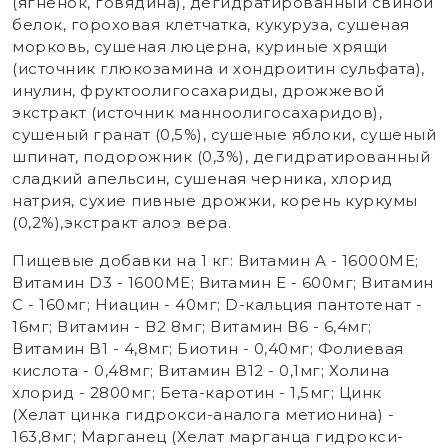
(ягненок, говядина), дегидратированный свиной
белок, гороховая клетчатка, кукуруза, сушеная
морковь, сушеная люцерна, куриные хрящи
(источник глюкозамина и хондроитин сульфата),
инулин, фруктоолигосахариды, дрожжевой
экстракт (источник маннoолигосахаридов),
сушеный гранат (0,5%), сушеные яблоки, сушеный
шпинат, подорожник (0,3%), дегидратированный
сладкий апельсин, сушеная черника, хлорид
натрия, сухие пивные дрожжи, корень куркумы
(0,2%),экстракт алоэ вера.
Пищевые добавки на 1 кг: Витамин А - 16000ME;
Витамин D3 - 1600ME; Витамин Е - 600мг; Витамин
С - 160мг; Ниацин - 40мг; D-кальция пантотенат -
16мг; Витамин - В2 8мг; Витамин В6 - 6,4мг;
Витамин B1 - 4,8мг; Биотин - 0,40мг; Фолиевая
кислота - 0,48мг; Витамин B12 - 0,1мг; Холина
хлорид - 2800мг; Бета-каротин - 1,5мг; Цинк
(Хелат цинка гидрокси-аналога метионина) -
163,8мг; Марганец (Хелат марганца гидрокси-