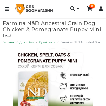
0
Farmina N&D Ancestral Grain Dog
Chicken & Pomegranate Puppy Mini
сухой низкозерновой корм для
[ ещё ]
щенков мелких пород с курицей и
Главная
Для собак
Сухой корм
Farmina N&D Ancestral Grain Dog Chicken & Pomegranate Puppy Mini сухой низкозерновой корм для щенков мелких пород с курицей и гранатом - 800 г
гранатом - 800 г