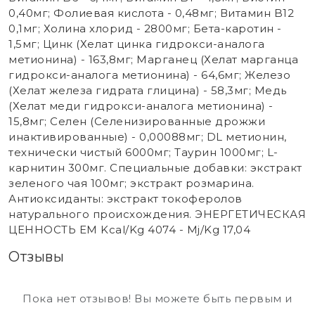
0,40мг; Фолиевая кислота - 0,48мг; Витамин B12
0,1мг; Холина хлорид - 2800мг; Бета-каротин -
1,5мг; Цинк (Хелат цинка гидрокси-аналога
метионина) - 163,8мг; Марганец (Хелат марганца
гидрокси-аналога метионина) - 64,6мг; Железо
(Хелат железа гидрата глицина) - 58,3мг; Медь
(Хелат меди гидрокси-аналога метионина) -
15,8мг; Селен (Селенизированные дрожжи
инактивированные) - 0,00088мг; DL метионин,
технически чистый 6000мг; Таурин 1000мг; L-
карнитин 300мг. Специальные добавки: экстракт
зеленого чая 100мг; экстракт розмарина.
Антиоксиданты: экстракт токоферолов
натурального происхождения. ЭНЕРГЕТИЧЕСКАЯ
ЦЕННОСТЬ EM Kcal/Kg 4074 - Mj/Kg 17,04
Отзывы
Пока нет отзывов! Вы можете быть первым и