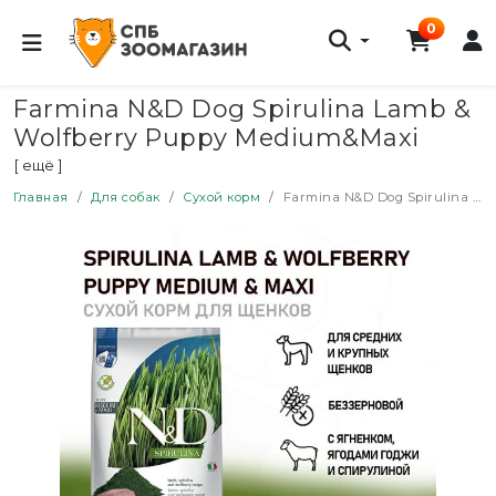
0
Farmina N&D Dog Spirulina Lamb &
Wolfberry Puppy Medium&Maxi
сухой корм для щенков средних и
[ ещё ]
крупных пород, с ягненком и
Главная
Для собак
Сухой корм
Farmina N&D Dog Spirulina Lamb & Wolfberry Puppy Medium&Maxi сухой корм для щенков средних и крупных пород, с ягненком и ягодами годжи - 7 кг
ягодами годжи - 7 кг