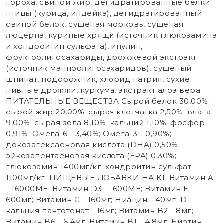
гороха, свиной жир, дегидратированные белки
птицы (курица, индейка), дегидратированный
свиной белок, сушеная морковь, сушеная
люцерна, куриные хрящи (источник глюкозамина
и хондроитин сульфата), инулин,
фруктоолигосахариды, дрожжевой экстракт
(источник маннoолигосахаридов), сушеный
шпинат, подорожник, хлорид натрия, сухие
пивные дрожжи, куркума, экстракт алоэ вера.
ПИТАТЕЛЬНЫЕ ВЕЩЕСТВА Сырой белок 30,00%;
сырой жир 20,00%; сырая клетчатка 2,50%; влага
9,00%; сырая зола 8,10%; кальций 1,10%; фосфор
0,91%; Омега-6 - 3,40%; Омега-3 - 0,90%;
докозагексаеновая кислота (DHA) 0,50%;
эйкозапентаеновая кислота (EPA) 0,30%;
глюкозамин 1400мг/кг; хондроитин сульфат
1100мг/кг. ПИЩЕВЫЕ ДОБАВКИ НА КГ Витамин A
- 16000МЕ; Витамин D3 - 1600МЕ; Витамин E -
600мг; Витамин C - 160мг; Ниацин - 40мг; D-
кальция пантотенат - 16мг; Витамин B2 - 8мг;
Витамин B6 - 6,4мг; Витамин B1 - 4,8мг; Биотин -