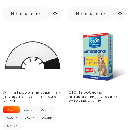
Нет в наличии
Нет в наличии
Animall воротник защитный
СТОП проблема
для животных, на липучке -
антикоготки для кошек
20 см
красные - 22 шт
0,12кг
0,07кг
0,17кг
0,02кг
0,03кг
0,22кг
0,46кг