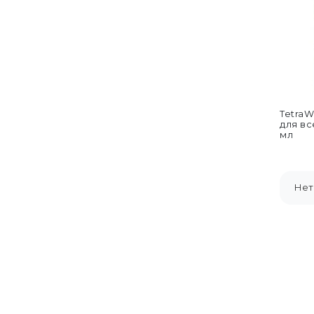
TetraW
для вс
мл
Нет