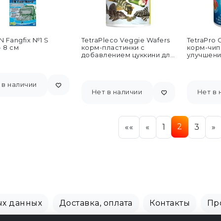
FN Fangfix №1 S
TetraPleco Veggie Wafers
TetraPro C
- 8 см
корм-пластинки с
корм-чип
добавлением цуккини для
улучшени
донных рыб 100 мл
декорати
 в наличии
Нет в наличии
Нет в 
2
««
«
1
3
»
ых данных
Доставка, оплата
Контакты
Пр