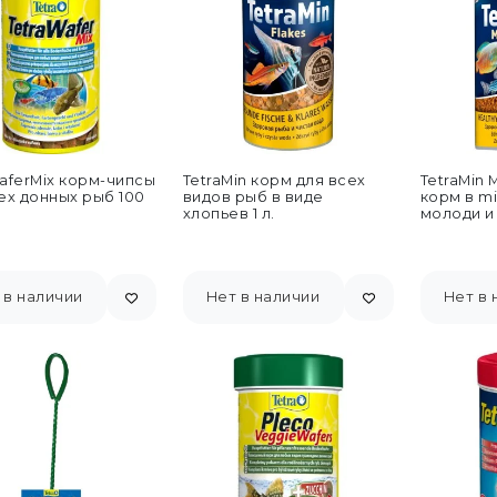
aferMix корм-чипсы
TetraMin корм для всех
TetraMin M
ех донных рыб 100
видов рыб в виде
корм в mi
хлопьев 1 л.
молоди и
мл
 в наличии
Нет в наличии
Нет в 