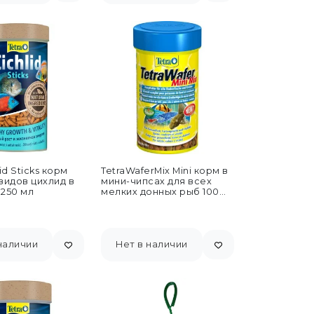
id Sticks корм
TetraWaferMix Mini корм в
видов цихлид в
мини-чипсах для всех
 250 мл
мелких донных рыб 100
мл
наличии
Нет в наличии