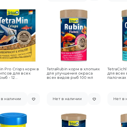
in Pro Crisps корм в
TetraRubin корм в хлопьях
TetraCichl
ипсов для всех
для улучшения окраса
для всех 
ыб - 12...
всех видов рыб 100 мл
палочках
 в наличии
Нет в наличии
Нет в 