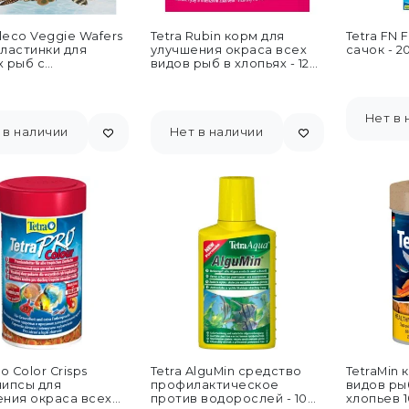
Pleco Veggie Wafers
Tetra Rubin корм для
Tetra FN 
ластинки для
улучшения окраса всех
сачок - 2
 рыб с
видов рыб в хлопьях - 12
ением цуккини -
г...
Нет в 
 в наличии
Нет в наличии
o Color Crisps
Tetra AlguMin средство
TetraMin 
чипсы для
профилактическое
видов ры
ния окраса всех
против водорослей - 100
хлопьев 