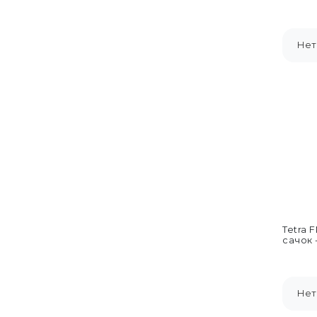
декора
Нет
Tetra 
сачок -
Нет