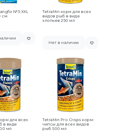
Fangfix №5 XXL
TetraMin корм для всех
0 см
видов рыб в виде
хлопьев 250 мл
наличии
Нет в наличии
корм для всех
TetraMin Pro Crisps корм-
б в виде
чипсы для всех видов
100 мл
рыб 500 мл