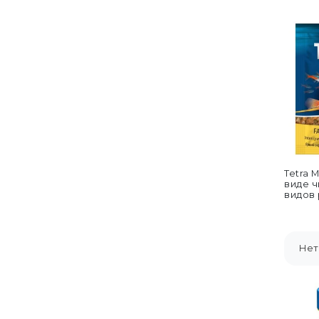
Tetra M
виде ч
видов р
Нет