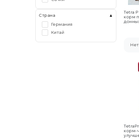
Tetra 
Страна
корм п
донных
Германия
добавл
15...
Китай
Нет
TetraPr
корм-
улучше