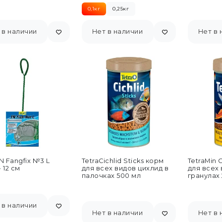
тивных рыб 100 мл
мл
0,1кг
0,25кг
 в наличии
Нет в наличии
Нет в 
FN Fangfix №3 L
TetraCichlid Sticks корм
TetraMin 
 12 см
для всех видов цихлид в
для всех
палочках 500 мл
гранулах 
 в наличии
Нет в наличии
Нет в 