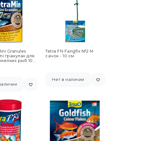
ini Granules
Tetra FN Fangfix №2 M
ni гранулах для
сачок - 10 см
 мелких рыб 100
Нет в наличии
наличии