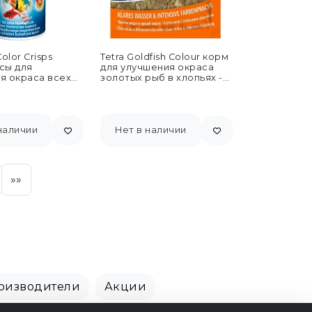
olor Crisps
Tetra Goldfish Colour корм
сы для
для улучшения окраса
я окраса всех
золотых рыб в хлопьях -
вных рыб 250 мл
12 г...
наличии
Нет в наличии
»»
оизводители
Акции