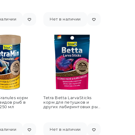
наличии
Нет в наличии
Granules корм
Tetra Betta LarvaSticks
 видов рыб в
корм для петушков и
250 мл
других лабиринтовых рыб
в форме мотыля -...
наличии
Нет в наличии